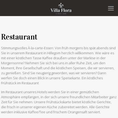
Restaurant
Stimmungsvolles À-la-carte-Essen: Von früh morgens bis spät abends sind
Sie in unserem Restaurant in Hillegom herzlich willkommen. Wie wäre es
mit einer köstlichen Tasse Kaffee draußen unter der Markise in der
Morgensonne? Nehmen Sie sich bei uns in aller Ruhe Zeit, um den
Moment, Ihre Gesellschaft und die köstlichen Speisen, die wir servieren,
zu genießen. Sind Sie neugierig geworden, was wir servieren? Dann
werfen Sie doch einen Blick in unsere Speisekarte. Ein köstliches
Frühstück im Restaurant
Im Restaurant unseres Hotels werden Sie in einer gemütlichen
Atmosphäre empfangen, in der sich unsere freundlichen Mitarbeiter ganz
Zeit für Sie nehmen. Unsere Frühstückskarte bietet köstliche Gerichte,
die frisch in unserer eigenen Küche zubereitet werden. Alle Gerichte
werden inklusive Kaffee/Tee und frischem Orangensaft serviert.