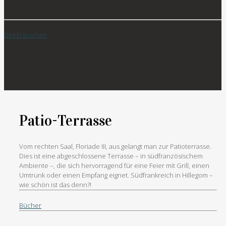
Direkt buchen
Patio-Terrasse
Vom rechten Saal, Floriade III, aus gelangt man zur Patioterrasse.
Dies ist eine abgeschlossene Terrasse – in südfranzösischem
Ambiente –, die sich hervorragend für eine Feier mit Grill, einen
Umtrunk oder einen Empfang eignet. Südfrankreich in Hillegom –
wie schön ist das denn?!
Bücher