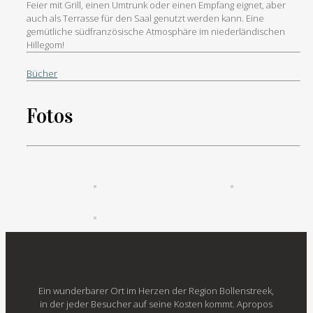
Feier mit Grill, einen Umtrunk oder einen Empfang eignet, aber
auch als Terrasse für den Saal genutzt werden kann. Eine
gemütliche südfranzösische Atmosphäre im niederländischen
Hillegom!
Bücher
Fotos
Ein wunderbarer Ort im Herzen der Region Bollenstreek,
in der jeder Besucher auf seine Kosten kommt. Apropos