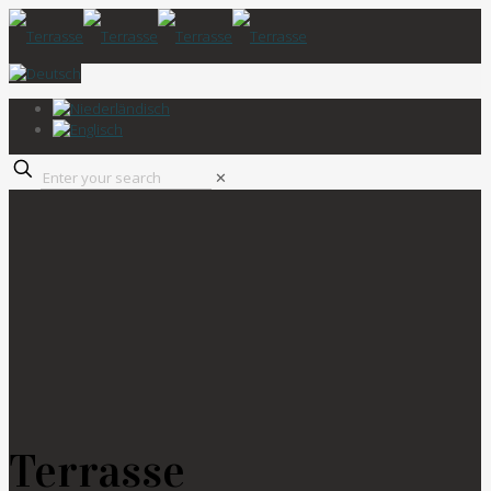
✕
Terrasse