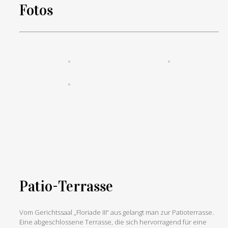
Fotos
Patio-Terrasse
Vom Gerichtssaal „Floriade III“ aus gelangt man zur Patioterrasse.
Eine abgeschlossene Terrasse, die sich hervorragend für eine