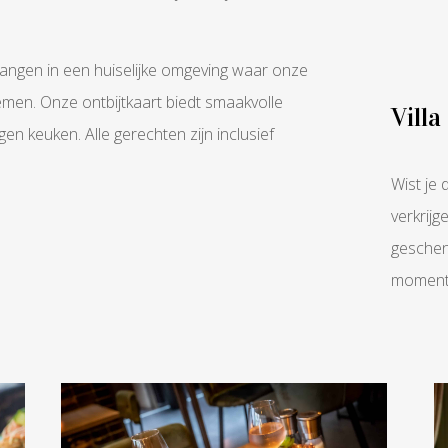
vangen in een huiselijke omgeving waar onze
nemen. Onze ontbijtkaart biedt smaakvolle
Vill
en keuken. Alle gerechten zijn inclusief
Wist je
verkrij
geschen
momente