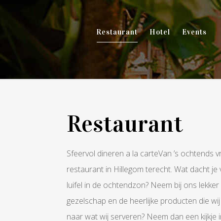
Restaurant
Hotel
Events
Restaurant
Sfeervol dineren a la carteVan ’s ochtends vr
restaurant in Hillegom terecht. Wat dacht je 
luifel in de ochtendzon? Neem bij ons lekker
gezelschap en de heerlijke producten die wi
naar wat wij serveren? Neem dan een kijkje i