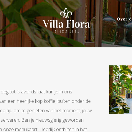
Over o
oeg tot ’s avonds laat kun je in ons
van een heerlijke kop koffie, buiten onder de
 de tijd om te genieten van het moment, jouw
j serveren. Ben je nieuwsgierig geworden
n onze menukaart. Heerlijk ontbijten in het