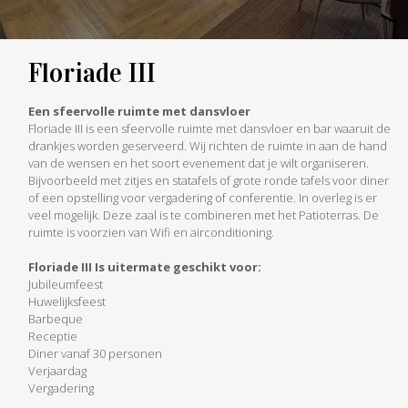
Floriade III
Een sfeervolle ruimte met dansvloer
Floriade III is een sfeervolle ruimte met dansvloer en bar waaruit de
drankjes worden geserveerd. Wij richten de ruimte in aan de hand
van de wensen en het soort evenement dat je wilt organiseren.
Bijvoorbeeld met zitjes en statafels of grote ronde tafels voor diner
of een opstelling voor vergadering of conferentie. In overleg is er
veel mogelijk. Deze zaal is te combineren met het Patioterras. De
ruimte is voorzien van Wifi en airconditioning.
Floriade III Is uitermate geschikt voor:
Jubileumfeest
Huwelijksfeest
Barbeque
Receptie
Diner vanaf 30 personen
Verjaardag
Vergadering