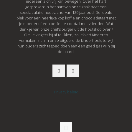
iedereen zich vrij kan bewegen. Over het hart
gesproken: in het hart van onze zaak staat een
spectaculaire houtkachel van 120 jaar oud. De ideale
plek voor een heerlijke kop koffie en chocoladetaart met
je moeder of een perfecte cocktail met vrienden. Wat
denk je van onze chef’s burger uit de houtskooloven?
Om je vingers bij af te likken, zo lekker! Kinderen
vermaken zich in onze uitgebreide kinderhoek, terwijl
hun ouders zich tegoed doen aan een goed glas wijn bij
de haard.
Privacy beleid