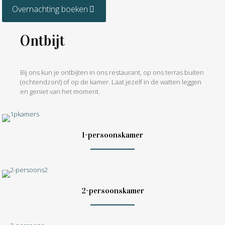
Overnachting boeken
Ontbijt
Bij ons kun je ontbijten in ons restaurant, op ons terras buiten
(ochtendzon!) of op de kamer. Laat jezelf in de watten leggen
en geniet van het moment.
1-persoonskamer
2-persoonskamer