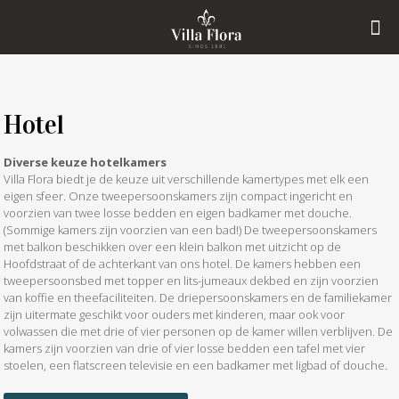
Hotel
Diverse keuze hotelkamers
Villa Flora biedt je de keuze uit verschillende kamertypes met elk een
eigen sfeer. Onze tweepersoonskamers zijn compact ingericht en
voorzien van twee losse bedden en eigen badkamer met douche.
(Sommige kamers zijn voorzien van een bad!) De tweepersoonskamers
met balkon beschikken over een klein balkon met uitzicht op de
Hoofdstraat of de achterkant van ons hotel. De kamers hebben een
tweepersoonsbed met topper en lits-jumeaux dekbed en zijn voorzien
van koffie en theefaciliteiten. De driepersoonskamers en de familiekamer
zijn uitermate geschikt voor ouders met kinderen, maar ook voor
volwassen die met drie of vier personen op de kamer willen verblijven. De
kamers zijn voorzien van drie of vier losse bedden een tafel met vier
stoelen, een flatscreen televisie en een badkamer met ligbad of douche.