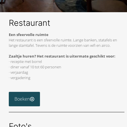
Restaurant
Een sfeervolle ruimte
Het restaurant is een sfeervolle ruimte. Lange banken, statafels en
lange stamtafel. Tevens is de ruimte voorzien van wifi en airco.
Zaaltje huren? Het restaurant is uitermate geschikt voor:
· receptie met borrel
· diner vanaf 10 tot 60 personen
· verjaardag
· vergadering
Boeken
Foto's