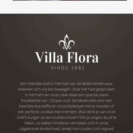
Een heerlijke plek in het hart van de Bollenstreek waar
iedereen zich vrij kan bewegen. Over het hart gesproken:
in het hart van onze zaak staat een spectaculaire
houtkachel van 120 jaar oud. De ideale plek voor een
heerlijke kop koffie en chocoladetaart met je moeder of
een perfecte cocktail met vrienden. Wat denk je van onze
chef’s burger uit de houtskooloven? Om je vingers bij af te
likken, zo lekker! Kinderen vermaken zich in onze
uitgebreide kinderhoek, terwijl hun ouders zich tegoed