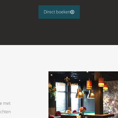
Direct boeken
te met
ichten