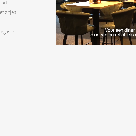
oort
t zitjes
n
eg is er