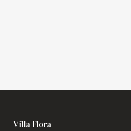
Villa Flora