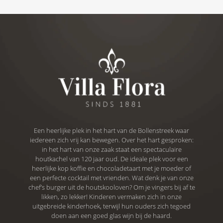
Een heerlijke plek in het hart van de Bollenstreek waar
iedereen zich vrij kan bewegen. Over het hart gesproken:
in het hart van onze zaak staat een spectaculaire
houtkachel van 120 jaar oud. De ideale plek voor een
heerlijke kop koffie en chocoladetaart met je moeder of
een perfecte cocktail met vrienden. Wat denk je van onze
chef’s burger uit de houtskooloven? Om je vingers bij af te
likken, zo lekker! Kinderen vermaken zich in onze
uitgebreide kinderhoek, terwijl hun ouders zich tegoed
doen aan een goed glas wijn bij de haard.