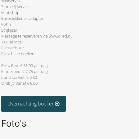
Wekservice
Stomerij service
Mini-shop
Eurostekker en adapter
Föhn
Strijkijzer
Massage te reserveren via www.oiled.nl
Taxi service
Fietsverhuur
Extra bij te boeken:
Extra Bed: € 31.00 per dag
Kinderbed: € 7.75 per dag
Lunchpakket: € 9.80
Ontbijt: Vanaf € 9.50
Overnachting boeken
Foto's