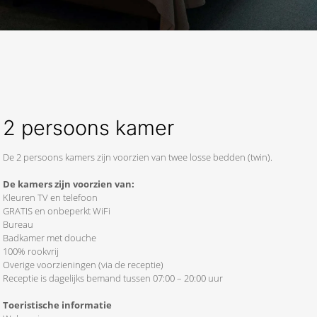
2 persoons kamer
De 2 persoons kamers zijn voorzien van twee losse bedden (twin).
De kamers zijn voorzien van:
Kleuren TV en telefoon
GRATIS en onbeperkt WiFi
Bureau
Badkamer met douche
100% rookvrij
Overige voorzieningen (via de receptie)
Receptie is dagelijks bemand tussen 07:00 – 20:00 uur
Toeristische informatie