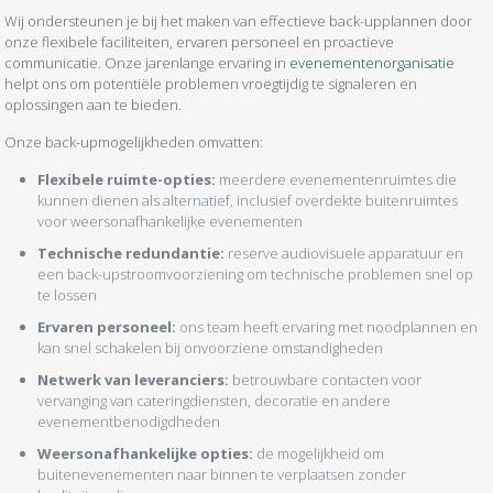
Wij ondersteunen je bij het maken van effectieve back-upplannen door
onze flexibele faciliteiten, ervaren personeel en proactieve
communicatie. Onze jarenlange ervaring in
evenementenorganisatie
helpt ons om potentiële problemen vroegtijdig te signaleren en
oplossingen aan te bieden.
Onze back-upmogelijkheden omvatten:
Flexibele ruimte-opties:
meerdere evenementenruimtes die
kunnen dienen als alternatief, inclusief overdekte buitenruimtes
voor weersonafhankelijke evenementen
Technische redundantie:
reserve audiovisuele apparatuur en
een back-upstroomvoorziening om technische problemen snel op
te lossen
Ervaren personeel:
ons team heeft ervaring met noodplannen en
kan snel schakelen bij onvoorziene omstandigheden
Netwerk van leveranciers:
betrouwbare contacten voor
vervanging van cateringdiensten, decoratie en andere
evenementbenodigdheden
Weersonafhankelijke opties:
de mogelijkheid om
buitenevenementen naar binnen te verplaatsen zonder