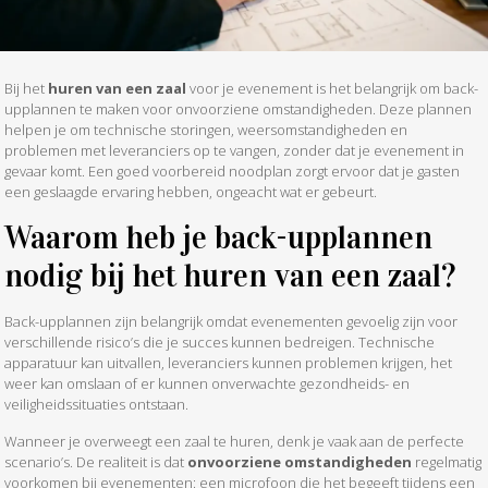
Bij het
huren van een zaal
voor je evenement is het belangrijk om back-
upplannen te maken voor onvoorziene omstandigheden. Deze plannen
helpen je om technische storingen, weersomstandigheden en
problemen met leveranciers op te vangen, zonder dat je evenement in
gevaar komt. Een goed voorbereid noodplan zorgt ervoor dat je gasten
een geslaagde ervaring hebben, ongeacht wat er gebeurt.
Waarom heb je back-upplannen
nodig bij het huren van een zaal?
Back-upplannen zijn belangrijk omdat evenementen gevoelig zijn voor
verschillende risico’s die je succes kunnen bedreigen. Technische
apparatuur kan uitvallen, leveranciers kunnen problemen krijgen, het
weer kan omslaan of er kunnen onverwachte gezondheids- en
veiligheidssituaties ontstaan.
Wanneer je overweegt een zaal te huren, denk je vaak aan de perfecte
scenario’s. De realiteit is dat
onvoorziene omstandigheden
regelmatig
voorkomen bij evenementen: een microfoon die het begeeft tijdens een