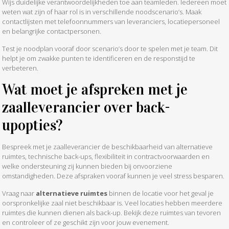
Wijs duidelijke verantwoordelijkheden toe aan teamleden. Iedereen moet
weten wat zijn of haar rol is in verschillende noodscenario’s. Maak
contactlijsten met telefoonnummers van leveranciers, locatiepersoneel
en belangrijke contactpersonen.
Test je noodplan vooraf door scenario’s door te spelen met je team. Dit
helpt je om zwakke punten te identificeren en de responstijd te
verbeteren.
Wat moet je afspreken met je
zaalleverancier over back-
upopties?
Bespreek met je zaalleverancier de beschikbaarheid van alternatieve
ruimtes, technische back-ups, flexibiliteit in contractvoorwaarden en
welke ondersteuning zij kunnen bieden bij onvoorziene
omstandigheden. Deze afspraken vooraf kunnen je veel stress besparen.
Vraag naar
alternatieve ruimtes
binnen de locatie voor het geval je
oorspronkelijke zaal niet beschikbaar is. Veel locaties hebben meerdere
ruimtes die kunnen dienen als back-up. Bekijk deze ruimtes van tevoren
en controleer of ze geschikt zijn voor jouw evenement.