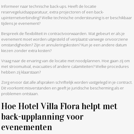
Informeer naar technische back-ups. Heeft de locatie
reservegeluidsapparatuur, extra projectoren of een back-
upinternetverbinding? Welke technische ondersteuning is er beschikbaar
tijdens je evenement?
Bespreek de flexibiliteit in contractvoorwaarden. Wat gebeurt er als je
evenement moet worden uitgesteld of verplaatst vanwege onvoorziene
omstandigheden? Zijn er annuleringskosten? Kun je een andere datum
kiezen zonder extra kosten?
Vraag naar de ervaring van de locatie met noodplannen. Hoe gaan zij om
met stroomuitval, evacuaties of andere calamiteiten? Welke procedures
hebben zij klaarstaan?
Zorg ervoor dat alle afspraken schriftelijk worden vastgelegd in je contract.
Dit voorkomt misverstanden en geeft je juridische bescherming als er
problemen ontstaan.
Hoe Hotel Villa Flora helpt met
back-upplanning voor
evenementen