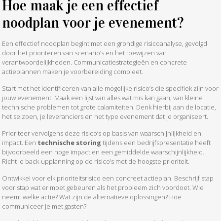
Hoe maak je een effectief
noodplan voor je evenement?
Een effectief noodplan begint met een grondige risicoanalyse, gevolgd
door het prioriteren van scenario’s en het toewijzen van
verantwoordelijkheden. Communicatiestrategieën en concrete
actieplannen maken je voorbereiding compleet.
Start met het identificeren van alle mogelijke risico’s die specifiek zijn voor
jouw evenement. Maak een lijst van alles wat mis kan gaan, van kleine
technische problemen tot grote calamiteiten. Denk hierbij aan de locatie,
het seizoen, je leveranciers en het type evenement dat je organiseert.
Prioriteer vervolgens deze risico’s op basis van waarschijnlijkheid en
impact. Een
technische storing
tijdens een bedrijfspresentatie heeft
bijvoorbeeld een hoge impact en een gemiddelde waarschijnlijkheid.
Richt je back-upplanning op de risico’s met de hoogste prioriteit.
Ontwikkel voor elk prioriteitsrisico een concreet actieplan. Beschrijf stap
voor stap wat er moet gebeuren als het probleem zich voordoet. Wie
neemt welke actie? Wat zijn de alternatieve oplossingen? Hoe
communiceer je met gasten?