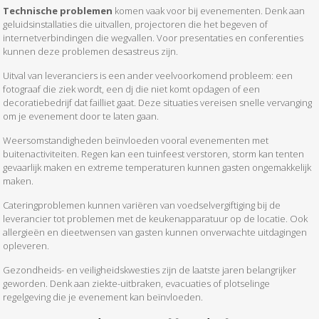
Technische problemen
komen vaak voor bij evenementen. Denk aan
geluidsinstallaties die uitvallen, projectoren die het begeven of
internetverbindingen die wegvallen. Voor presentaties en conferenties
kunnen deze problemen desastreus zijn.
Uitval van leveranciers is een ander veelvoorkomend probleem: een
fotograaf die ziek wordt, een dj die niet komt opdagen of een
decoratiebedrijf dat failliet gaat. Deze situaties vereisen snelle vervanging
om je evenement door te laten gaan.
Weersomstandigheden beïnvloeden vooral evenementen met
buitenactiviteiten. Regen kan een tuinfeest verstoren, storm kan tenten
gevaarlijk maken en extreme temperaturen kunnen gasten ongemakkelijk
maken.
Cateringproblemen kunnen variëren van voedselvergiftiging bij de
leverancier tot problemen met de keukenapparatuur op de locatie. Ook
allergieën en dieetwensen van gasten kunnen onverwachte uitdagingen
opleveren.
Gezondheids- en veiligheidskwesties zijn de laatste jaren belangrijker
geworden. Denk aan ziekte-uitbraken, evacuaties of plotselinge
regelgeving die je evenement kan beïnvloeden.