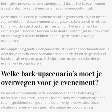
belangrijke presentatie, een cateringbedrijf dat op het laatste moment
afzegt of slecht weer dat een buitenreceptie onmogelijk maakt.
Deze situaties kunnen je evenement volledig verstoren als je er niet op
voorbereid bent. Gasten kunnen teleurgesteld raken, zakelijke relaties
kunnen worden geschaad en je investering in het evenement kan
verloren gaan. Door van tevoren na te denken over mogelijke problemen
en oplossingen klaar te hebben, behoud je de controle over je
evenement.
Back-upplanning geeft je ook gemoedsrust tijdens de voorbereidingen. Je
weet dat je verschillende scenario’s hebt doordacht en dat je snel kunt
handelen als er iets misgaat. Dit helpt je om rustiger en zekerder je
evenement te organiseren.
Welke back-upscenario’s moet je
overwegen voor je evenement?
De meest voorkomende back-upscenario’s hebben betrekking op
technische problemen, uitval van leveranciers, weersomstandigheden,
cateringproblemen en gezondheids- en veiligheidskwesties. Deze
situaties vereisen elk een specifieke aanpak en voorbereiding.