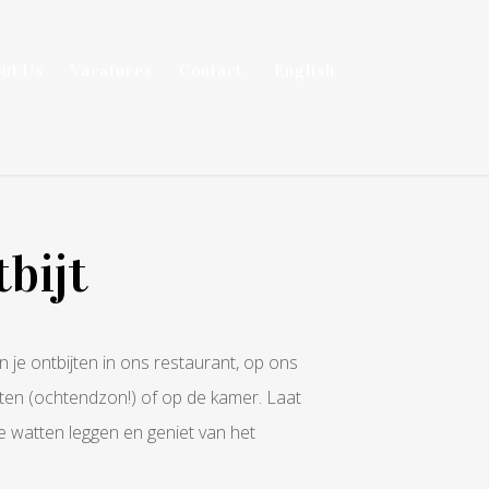
ut Us
Vacatures
Contact
English
bijt
n je ontbijten in ons restaurant, op ons
iten (ochtendzon!) of op de kamer. Laat
de watten leggen en geniet van het