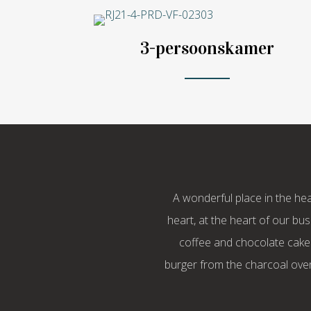
3-persoonskamer
A wonderful place in the he
heart, at the heart of our bus
coffee and chocolate cake 
burger from the charcoal oven?