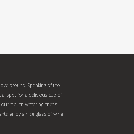
move around. Speaking of the
eal spot for a delicious cup of
t our mouth-watering chef's
ents enjoy a nice glass of wine